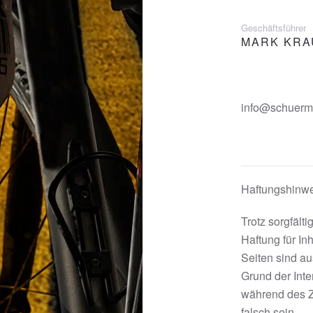
Geschäftsführer
MARK KRA
info@schuerm
Haftungshinwe
Trotz sorgfält
Haftung für Inh
Seiten sind au
Grund der Int
während des Ze
falsch sein.