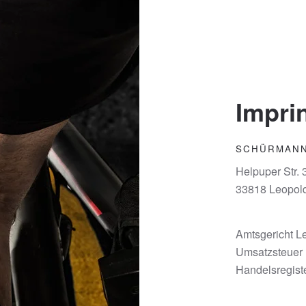
Impri
SCHÜRMANN
Helpuper Str.
33818 Leopol
Amtsgericht 
Umsatzsteuer 
Handelsregis