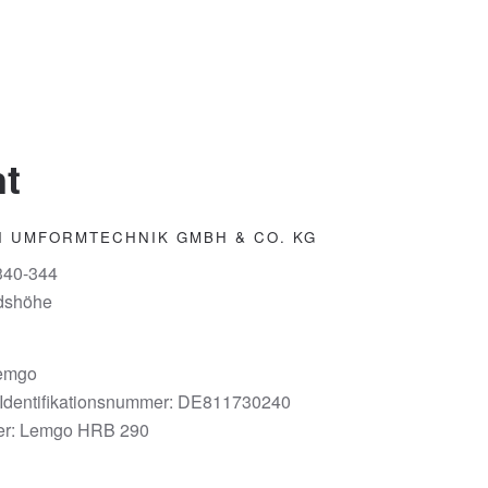
nt
 UMFORMTECHNIK GMBH & CO. KG
 340-344
dshöhe
Lemgo
Identifikationsnummer: DE811730240
ter: Lemgo HRB 290