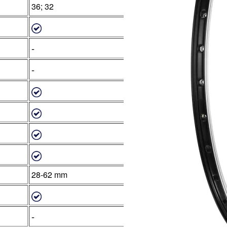
36; 32
-
-
28-62 mm
-